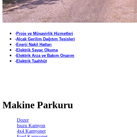
-
Proje ve Müşavirlik Hizmetleri
-
Alçak Gerilim Dağıtım Tesisleri
-
Enerji Nakil Hatları
-
Elektrik Sayaç Okuma
-
Elektrik Arza ve Bakım Onarım
-
Elektrik Taahhüt
Makine Parkuru
Dozer
Isuzu Kamyon
4x4 Kamyonet
Ford Kamyonet