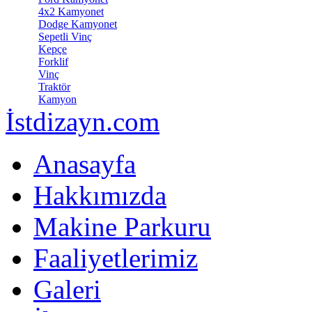
4x2 Kamyonet
Dodge Kamyonet
Sepetli Vinç
Kepçe
Forklif
Vinç
Traktör
Kamyon
İstdizayn.com
Anasayfa
Hakkımızda
Makine Parkuru
Faaliyetlerimiz
Galeri