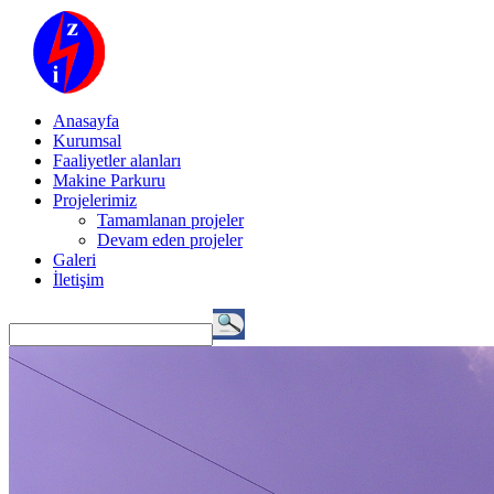
Anasayfa
Kurumsal
Faaliyetler alanları
Makine Parkuru
Projelerimiz
Tamamlanan projeler
Devam eden projeler
Galeri
İletişim